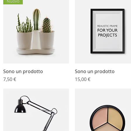
Nuovo
Vista rapida
Vista rapida
Sono un prodotto
Sono un prodotto
Prezzo
Prezzo
7,50 €
15,00 €