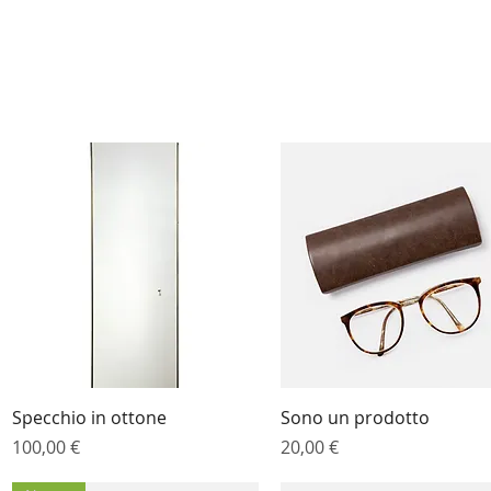
Vista rapida
Vista rapida
Specchio in ottone
Sono un prodotto
Prezzo
Prezzo
100,00 €
20,00 €