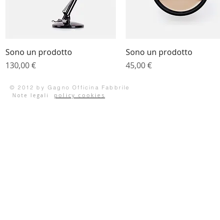
Vista rapida
Vista rapida
Sono un prodotto
Sono un prodotto
Prezzo
Prezzo
130,00 €
45,00 €
© 2012 by Gagno Officina Fabbrile
policy cookies
Note legali